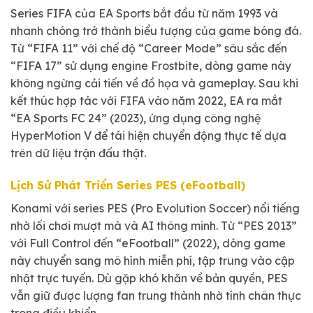
Series FIFA của EA Sports bắt đầu từ năm 1993 và
nhanh chóng trở thành biểu tượng của game bóng đá.
Từ “FIFA 11” với chế độ “Career Mode” sâu sắc đến
“FIFA 17” sử dụng engine Frostbite, dòng game này
không ngừng cải tiến về đồ họa và gameplay. Sau khi
kết thúc hợp tác với FIFA vào năm 2022, EA ra mắt
“EA Sports FC 24” (2023), ứng dụng công nghệ
HyperMotion V để tái hiện chuyển động thực tế dựa
trên dữ liệu trận đấu thật.
Lịch Sử Phát Triển Series PES (eFootball)
Konami với series PES (Pro Evolution Soccer) nổi tiếng
nhờ lối chơi mượt mà và AI thông minh. Từ “PES 2013”
với Full Control đến “eFootball” (2022), dòng game
này chuyển sang mô hình miễn phí, tập trung vào cập
nhật trực tuyến. Dù gặp khó khăn về bản quyền, PES
vẫn giữ được lượng fan trung thành nhờ tính chân thực