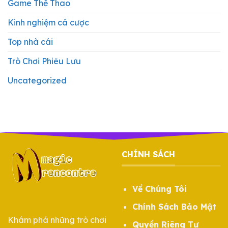
cơ
Game Thể Thao
bản
nhất
Kinh nghiệm cá cược
Top nhà cái
Trò Chơi Phiêu Lưu
Uncategorized
CHÍNH SÁCH
Về Chúng Tôi
Chính Sách Bảo Mật
Khám phá những trò chơi
Quyền Riêng Tư