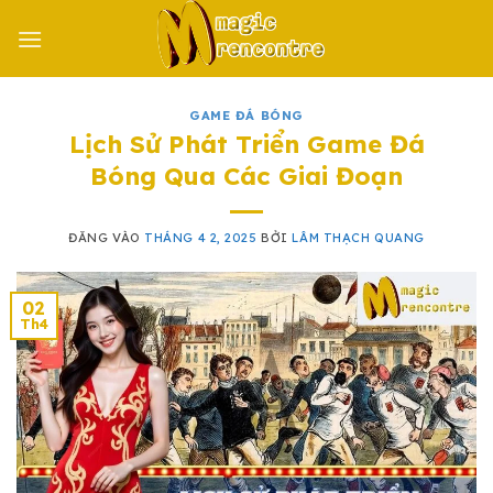
Bỏ
qua
nội
dung
GAME ĐÁ BÓNG
Lịch Sử Phát Triển Game Đá
Bóng Qua Các Giai Đoạn
ĐĂNG VÀO
THÁNG 4 2, 2025
BỞI
LÂM THẠCH QUANG
02
Th4