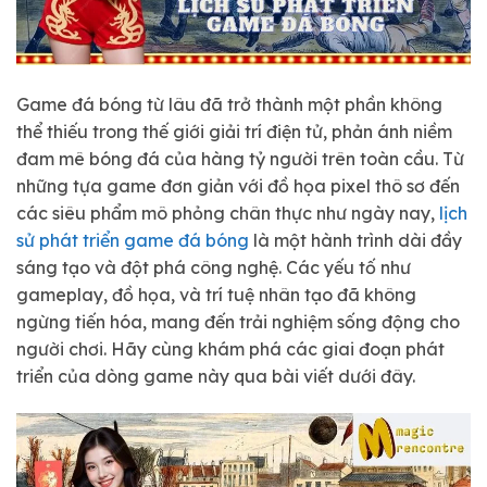
Game đá bóng từ lâu đã trở thành một phần không
thể thiếu trong thế giới giải trí điện tử, phản ánh niềm
đam mê bóng đá của hàng tỷ người trên toàn cầu. Từ
những tựa game đơn giản với đồ họa pixel thô sơ đến
các siêu phẩm mô phỏng chân thực như ngày nay,
lịch
sử phát triển game đá bóng
là một hành trình dài đầy
sáng tạo và đột phá công nghệ. Các yếu tố như
gameplay, đồ họa, và trí tuệ nhân tạo đã không
ngừng tiến hóa, mang đến trải nghiệm sống động cho
người chơi. Hãy cùng khám phá các giai đoạn phát
triển của dòng game này qua bài viết dưới đây.