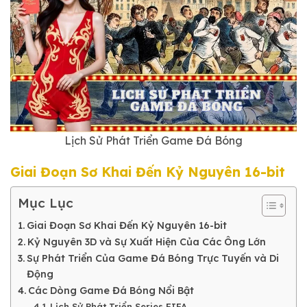
Lịch Sử Phát Triển Game Đá Bóng
Giai Đoạn Sơ Khai Đến Kỷ Nguyên 16-bit
Mục Lục
Giai Đoạn Sơ Khai Đến Kỷ Nguyên 16-bit
Kỷ Nguyên 3D và Sự Xuất Hiện Của Các Ông Lớn
Sự Phát Triển Của Game Đá Bóng Trực Tuyến và Di
Động
Các Dòng Game Đá Bóng Nổi Bật
Lịch Sử Phát Triển Series FIFA