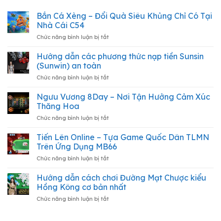
Bắn Cá Xèng – Đổi Quà Siêu Khủng Chỉ Có Tại
Nhà Cái C54
Chức năng bình luận bị tắt
ở
Bắn
Cá
Hướng dẫn các phương thức nạp tiền Sunsin
Xèng
(Sunwin) an toàn
–
Chức năng bình luận bị tắt
ở
Đổi
Hướng
Quà
dẫn
Ngưu Vương 8Day – Nơi Tận Hưởng Cảm Xúc
Siêu
các
Khủng
Thăng Hoa
phương
Chỉ
Chức năng bình luận bị tắt
ở
thức
Có
Ngưu
nạp
Tại
Vương
Tiến Lên Online – Tựa Game Quốc Dân TLMN
tiền
Nhà
8Day
Sunsin
Trên Ứng Dụng MB66
Cái
–
(Sunwin)
C54
Chức năng bình luận bị tắt
ở
Nơi
an
Tiến
Tận
toàn
Lên
Hướng dẫn cách chơi Đường Mạt Chược kiểu
Hưởng
Online
Cảm
Hồng Kông cơ bản nhất
–
Xúc
Chức năng bình luận bị tắt
ở
Tựa
Thăng
Hướng
Game
Hoa
dẫn
Quốc