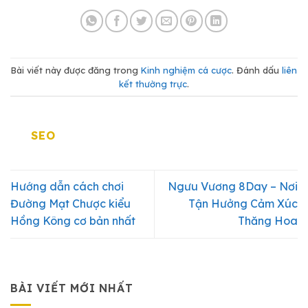
Bài viết này được đăng trong
Kinh nghiệm cá cược
. Đánh dấu
liên
kết thường trực
.
SEO
Hướng dẫn cách chơi
Ngưu Vương 8Day – Nơi
Đường Mạt Chược kiểu
Tận Hưởng Cảm Xúc
Hồng Kông cơ bản nhất
Thăng Hoa
BÀI VIẾT MỚI NHẤT