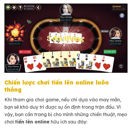
Chiến lược chơi tiến lên online luôn
thắng
Khi tham gia chơi game, nếu chỉ dựa vào may mắn,
bạn sẽ khó duy trì được sự ổn định trong trận đấu. Vì
vậy, bạn cần trang bị cho mình những chiến thuật, mẹo
chơi
tiến lên online
hữu ích sau đây: