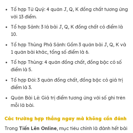
Tổ hợp Tứ Quý: 4 quân J, Q, K đồng chất tương ứng
với 13 điểm.
Tổ hợp Sảnh: 3 lá bài J, Q, K đồng chất có điểm là
10.
Tổ hợp Thùng Phá Sảnh: Gồm 3 quân bài J, Q, K và
1 quân bài khác, tổng số điểm là 6.
Tổ hợp Thùng: 4 quân đồng chất, đồng bậc có số
điểm là 5.
Tổ hợp Đôi: 3 quân đồng chất, đồng bậc có giá trị
điểm là 3.
Quân Bài Lẻ: Giá trị điểm tương ứng với số ghi trên
mỗi lá bài.
Các trường hợp thắng ngay mà không cần đánh
Trong
Tiến Lên Online
, mục tiêu chính là đánh hết bài