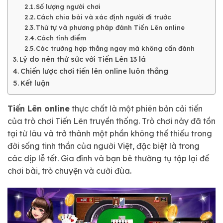
Số lượng người chơi
Cách chia bài và xác định người đi trước
Thứ tự và phương pháp đánh Tiến Lên online
Cách tính điểm
Các trường hợp thắng ngay mà không cần đánh
Lý do nên thử sức với Tiến Lên 13 lá
Chiến lược chơi tiến lên online luôn thắng
Kết luận
Tiến Lên online
thực chất là một phiên bản cải tiến
của trò chơi Tiến Lên truyền thống. Trò chơi này đã tồn
tại từ lâu và trở thành một phần không thể thiếu trong
đời sống tinh thần của người Việt, đặc biệt là trong
các dịp lễ tết. Gia đình và bạn bè thường tụ tập lại để
chơi bài, trò chuyện và cười đùa.