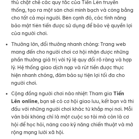
thủ chặt chẽ các quy tắc của Tiến Lên truyền
thống, tạo ra một sân chơi minh bạch và công bằng
cho tất cả mọi người. Bên cạnh đó, các tính năng
bảo mật tiên tiến được sử dụng để bảo vệ quyền lợi
của người chơi.
Thưởng lớn, đổi thưởng nhanh chóng: Trang web
mang đến cho người chơi cơ hội nhận được những
phần thưởng giá trị với tỷ lệ quy đổi rõ ràng và hợp
lý. Hệ thống giao dịch nạp và rút tiền được thực
hiện nhanh chóng, đảm bảo sự tiện lợi tối đa cho
người chơi.
Cộng đồng người chơi náo nhiệt: Tham gia
Tiến
Lên online
, bạn sẽ có cơ hội giao lưu, kết bạn và thi
đấu với những người chơi khác từ khắp mọi nơi. Mỗi
ván bài không chỉ là một cuộc so tài mà còn là cơ
hội để học hỏi, nâng cao kỹ năng chiến thuật và mở
rộng mạng lưới xã hội.