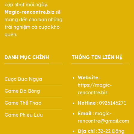
cập nhật mỗi ngày.
Magic-rencontre.biz
sẽ
mang đến cho bạn những
trải nghiệm cá cược khó
quên.
DANH MỤC CHÍNH
THÔNG TIN LIÊN HỆ
Website
:
Cược Đua Ngựa
https://magic-
Game Đá Bóng
rencontre.biz
Hotline
: 0926146271
Game Thể Thao
Email
:
magic-
Game Phiêu Lưu
rencontre@gmail.com
Địa chỉ
: 32-22 Đặng