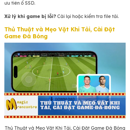
ưu tiên ổ SSD.
Xử lý khi game bị lỗi?
Cài lại hoặc kiểm tra file tải.
Thủ Thuật và Mẹo Vặt Khi Tải, Cài Đặt
Game Đá Bóng
Thủ Thuật và Mẹo Vặt Khi Tải, Cài Đặt Game Đá Bóng