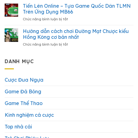
Tại
Vương
Tiến Lên Online – Tựa Game Quốc Dân TLMN
tiền
Nhà
8Day
Sunsin
Trên Ứng Dụng MB66
Cái
–
(Sunwin)
C54
Chức năng bình luận bị tắt
ở
Nơi
an
Tiến
Tận
toàn
Lên
Hướng dẫn cách chơi Đường Mạt Chược kiểu
Hưởng
Online
Cảm
Hồng Kông cơ bản nhất
–
Xúc
Chức năng bình luận bị tắt
ở
Tựa
Thăng
Hướng
Game
Hoa
dẫn
Quốc
cách
DANH MỤC
Dân
chơi
TLMN
Đường
Trên
Mạt
Ứng
Cược Đua Ngựa
Chược
Dụng
kiểu
MB66
Game Đá Bóng
Hồng
Kông
cơ
Game Thể Thao
bản
nhất
Kinh nghiệm cá cược
Top nhà cái