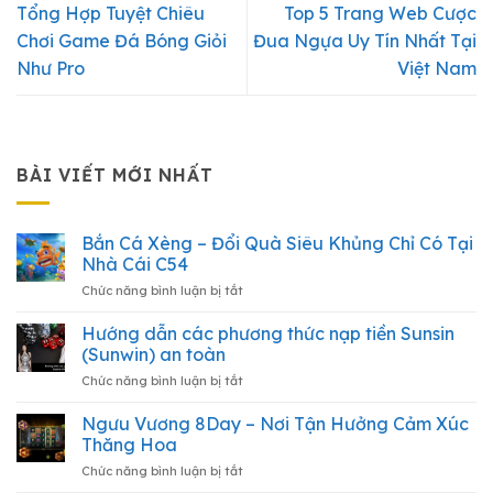
Tổng Hợp Tuyệt Chiêu
Top 5 Trang Web Cược
Chơi Game Đá Bóng Giỏi
Đua Ngựa Uy Tín Nhất Tại
Như Pro
Việt Nam
BÀI VIẾT MỚI NHẤT
Bắn Cá Xèng – Đổi Quà Siêu Khủng Chỉ Có Tại
Nhà Cái C54
Chức năng bình luận bị tắt
ở
Bắn
Cá
Hướng dẫn các phương thức nạp tiền Sunsin
Xèng
(Sunwin) an toàn
–
Chức năng bình luận bị tắt
ở
Đổi
Hướng
Quà
dẫn
Ngưu Vương 8Day – Nơi Tận Hưởng Cảm Xúc
Siêu
các
Khủng
Thăng Hoa
phương
Chỉ
Chức năng bình luận bị tắt
ở
thức
Có
Ngưu
nạp