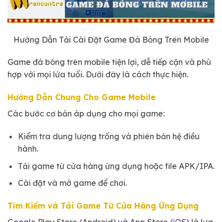
Hướng Dẫn Tải Cài Đặt Game Đá Bóng Trên Mobile
Game đá bóng trên mobile tiện lợi, dễ tiếp cận và phù
hợp với mọi lứa tuổi. Dưới đây là cách thực hiện.
Hướng Dẫn Chung Cho Game Mobile
Các bước cơ bản áp dụng cho mọi game:
Kiểm tra dung lượng trống và phiên bản hệ điều
hành.
Tải game từ cửa hàng ứng dụng hoặc file APK/IPA.
Cài đặt và mở game để chơi.
Tìm Kiếm và Tải Game Từ Cửa Hàng Ứng Dụng
Google Play Store (Android) và App Store (iOS) là lựa