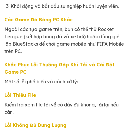
Khởi động và bắt đầu sự nghiệp huấn luyện viên.
Các Game Đá Bóng PC Khác
Ngoài các tựa game trên, bạn có thể thử Rocket
League (kết hợp bóng đá và xe hơi) hoặc dùng giả
lập BlueStacks để chơi game mobile như FIFA Mobile
trên PC.
Khắc Phục Lỗi Thường Gặp Khi Tải và Cài Đặt
Game PC
Một số lỗi phổ biến và cách xử lý:
Lỗi Thiếu File
Kiểm tra xem file tải về có đầy đủ không, tải lại nếu
cần.
Lỗi Không Đủ Dung Lượng