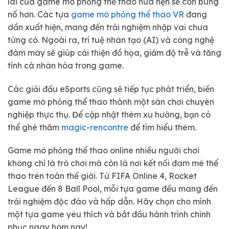
lai của game mô phỏng thể thao hứa hẹn sẽ còn bùng
nổ hơn. Các tựa
game mô phỏng thể thao VR
đang
dần xuất hiện, mang đến trải nghiệm nhập vai chưa
từng có. Ngoài ra, trí tuệ nhân tạo (AI) và công nghệ
đám mây sẽ giúp cải thiện đồ họa, giảm độ trễ và tăng
tính cá nhân hóa trong game.
Các giải đấu eSports cũng sẽ tiếp tục phát triển, biến
game mô phỏng thể thao thành một sân chơi chuyên
nghiệp thực thụ. Để cập nhật thêm xu hướng, bạn có
thể ghé thăm
magic-rencontre
để tìm hiểu thêm.
Game mô phỏng thể thao online nhiều người chơi
không chỉ là trò chơi mà còn là nơi kết nối đam mê thể
thao trên toàn thế giới. Từ FIFA Online 4, Rocket
League đến 8 Ball Pool, mỗi tựa game đều mang đến
trải nghiệm độc đáo và hấp dẫn. Hãy chọn cho mình
một tựa game yêu thích và bắt đầu hành trình chinh
phục ngay hôm nay!