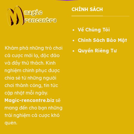
CHÍNH SÁCH
Về Chúng Tôi
Chính Sách Bảo Mật
Khám phá những trò chơi
Quyền Riêng Tư
cá cược mới lạ, độc đáo
và đầy thử thách. Kinh
nghiệm chinh phục được
chia sẻ từ những người
chơi thành công, tin tức
cập nhật mỗi ngày.
Magic-rencontre.biz
sẽ
mang đến cho bạn những
trải nghiệm cá cược khó
quên.