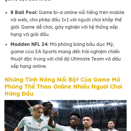
8 Ball Pool
: Game bi-a online nổi tiếng trên mobile
và web, cho phép đấu 1v1 với người chơi khắp thế
giới. Game dễ chơi, gây nghiện với hệ thống xếp
hạng và giải đấu.
Madden NFL 24
: Mô phỏng bóng bầu dục Mỹ,
game của EA Sports mang đến trải nghiệm chiến
thuật đặc trưng với chế độ Ultimate Team và đấu
xếp hạng online.
Những Tính Năng Nổi Bật Của Game Mô
Phỏng Thể Thao Online Nhiều Người Chơi
Hàng Đầu