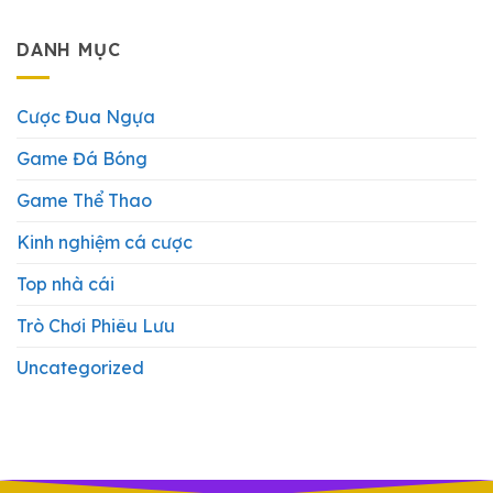
Hướng
Game
Hoa
dẫn
Quốc
cách
DANH MỤC
Dân
chơi
TLMN
Đường
Trên
Mạt
Ứng
Cược Đua Ngựa
Chược
Dụng
kiểu
MB66
Game Đá Bóng
Hồng
Kông
cơ
Game Thể Thao
bản
nhất
Kinh nghiệm cá cược
Top nhà cái
Trò Chơi Phiêu Lưu
Uncategorized