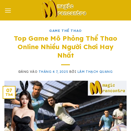
Bỏ
qua
nội
dung
GAME THỂ THAO
Top Game Mô Phỏng Thể Thao
Online Nhiều Người Chơi Hay
Nhất
ĐĂNG VÀO
THÁNG 4 7, 2025
BỞI
LÂM THẠCH QUANG
07
Th4