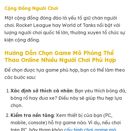
Cộng Đồng Người Chơi
Một cộng đồng đông đảo là yếu tố giữ chân người
chơi. Rocket League hay World of Tanks nổi bật với
lượng người chơi quốc tế lớn, thường xuyên tổ chức sự
kiện cộng đồng.
Hướng Dẫn Chọn Game Mô Phỏng Thể
Thao Online Nhiều Người Chơi Phù Hợp
Để chọn được tựa game phù hợp, bạn có thể làm theo
các bước sau:
Xác định sở thích cá nhân
: Bạn yêu thích bóng đá,
bóng rổ hay đua xe? Điều này sẽ giúp thu hẹp lựa
chọn.
Kiểm tra nền tảng
: Xem thiết bị của bạn (PC,
mobile, console) hỗ trợ game nào. Ví dụ, nếu chơi
trên PC, hãy tham khảo
cấu hình chơi game mô