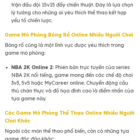
trận đấu đội 15v15 đầy chiến thuật. Đây là lựa chọn
lý tưởng cho những ai yêu thích thể thao kết hợp
yếu tố chiến lược.
Game Mô Phỏng Bóng Rổ Online Nhiều Người Chơi
Bóng rổ cũng là một lĩnh vực được yêu thích trong
game mô phỏng:
NBA 2K Online 2
: Phiên bản trực tuyến của series
NBA 2K nổi tiếng, game mang đến các chế độ chơi
3v3, 5v5 hoặc MyCareer online. Chuyển động cầu
thủ chân thực và đồ họa đỉnh cao là điểm nhấn của
tựa game này.
Các Game Mô Phỏng Thể Thao Online Nhiều Người
Chơi Khác
Ngoài các môn thể thao phổ biến, còn có những tựa
game độc đáo khác: