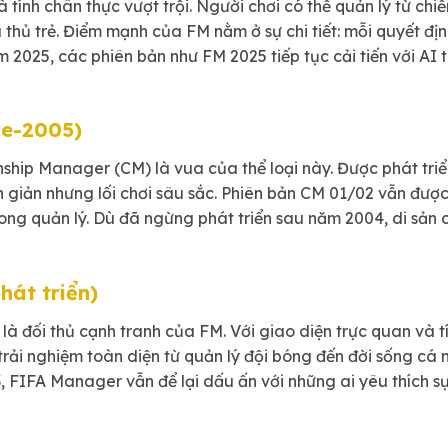
tính chân thực vượt trội. Người chơi có thể quản lý từ chiế
 thủ trẻ. Điểm mạnh của FM nằm ở sự chi tiết: mỗi quyết đị
 2025, các phiên bản như FM 2025 tiếp tục cải tiến với AI 
re-2005)
ship Manager (CM) là vua của thể loại này. Được phát triể
 giản nhưng lối chơi sâu sắc. Phiên bản CM 01/02 vẫn đượ
trong quản lý. Dù đã ngừng phát triển sau năm 2004, di sản 
hát triển)
à đối thủ cạnh tranh của FM. Với giao diện trực quan và t
rải nghiệm toàn diện từ quản lý đội bóng đến đời sống cá 
 FIFA Manager vẫn để lại dấu ấn với những ai yêu thích sự