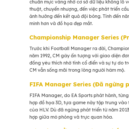
chuẩn mực vàng nhờ cơ sở dữ liệu khổng lồ và 
thuật, chuyển nhượng, đến việc phát triển cầu
ảnh hưởng đến kết quả đội bóng. Tính đến năm
minh hơn và đồ họa đẹp mắt.
Championship Manager Series (P
Trước khi Football Manager ra đời, Champion
năm 1992, CM gây ấn tượng với giao diện đơn
đồng yêu thích nhờ tính cổ điển và sự tự do 
CM vẫn sống mãi trong lòng người hâm mộ.
FIFA Manager Series (Đã ngừng p
FIFA Manager, do EA Sports phát hành, từng l
hợp đồ họa 3D, tựa game này tập trung vào t
của HLV. Dù đã ngừng phát triển từ năm 2013,
hợp giữa mô phỏng và trực quan hóa.