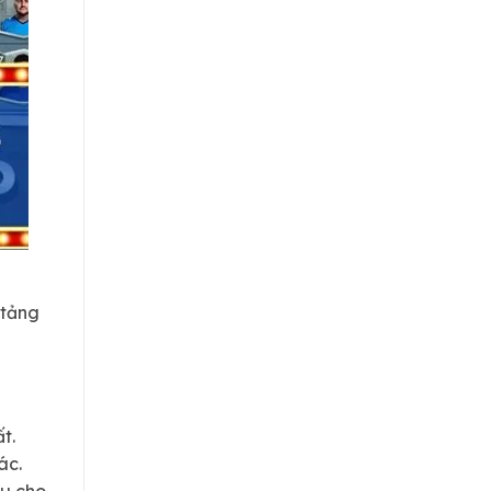
 tảng
t.
ác.