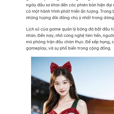
ngày đầu sơ khai đến các phiên bản hiện đại
có một hành trình phát triển ấn tượng. Trong 
những tượng đài đáng chú ý nhất trong dòn
Lịch sử của game quản lý bóng đá bắt đầu t
nhân. Đến nay, nhờ công nghệ tiên tiến, ngườ
mô phỏng trận đấu chân thực. Để xếp hạng, ch
gameplay, và sự phổ biến trong cộng đồng.